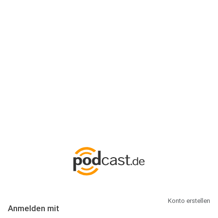
Anmeldung
Hallo Podcast-Hörer! Melde dich hier an. Dich erwarten 1 Million
abonnierbare Podcasts und alles, was Du rund um Podcasting
wissen musst.
Konto erstellen
Anmelden mit