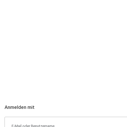
Anmeldung
Hallo Podcast-Hörer! Melde dich hier an. Dich erwarten 1 Million 
Anmelden mit