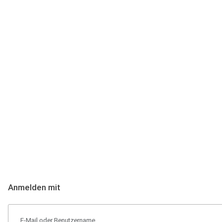
Anmeldung
Hallo Podcast-Hörer! Melde dich hier an. Dich erwarten 1 Million 
Anmelden mit