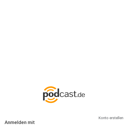
Anmeldung
Hallo Podcast-Hörer! Melde dich hier an. Dich erwarten 1 Million
abonnierbare Podcasts und alles, was Du rund um Podcasting
wissen musst.
Konto erstellen
Anmelden mit