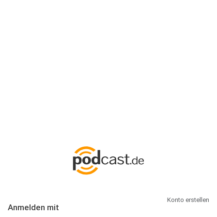
Anmeldung
Hallo Podcast-Hörer! Melde dich hier an. Dich erwarten 1 Million
abonnierbare Podcasts und alles, was Du rund um Podcasting
wissen musst.
Konto erstellen
Anmelden mit