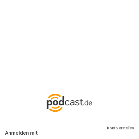
Anmeldung
Hallo Podcast-Hörer! Melde dich hier an. Dich erwarten 1 Million
abonnierbare Podcasts und alles, was Du rund um Podcasting
wissen musst.
Konto erstellen
Anmelden mit