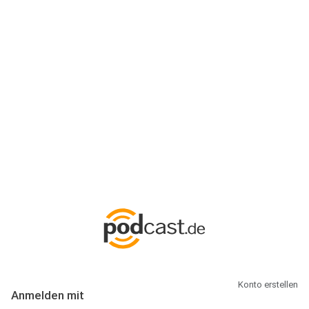
Anmeldung
Hallo Podcast-Hörer! Melde dich hier an. Dich erwarten 1 Million
abonnierbare Podcasts und alles, was Du rund um Podcasting
wissen musst.
Konto erstellen
Anmelden mit