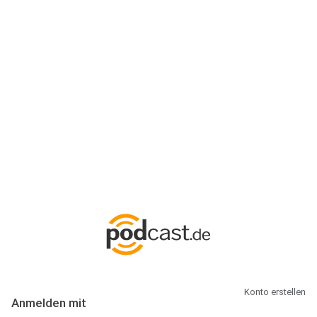
Anmeldung
Hallo Podcast-Hörer! Melde dich hier an. Dich erwarten 1 Million
abonnierbare Podcasts und alles, was Du rund um Podcasting
wissen musst.
Konto erstellen
Anmelden mit