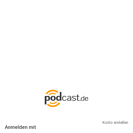
Anmeldung
Hallo Podcast-Hörer! Melde dich hier an. Dich erwarten 1 Million
abonnierbare Podcasts und alles, was Du rund um Podcasting
wissen musst.
Konto erstellen
Anmelden mit