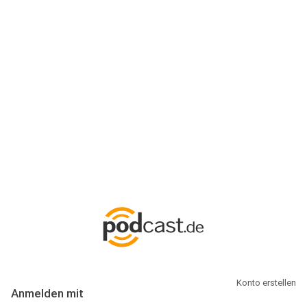
Anmeldung
Hallo Podcast-Hörer! Melde dich hier an. Dich erwarten 1 Million
abonnierbare Podcasts und alles, was Du rund um Podcasting
wissen musst.
Konto erstellen
Anmelden mit