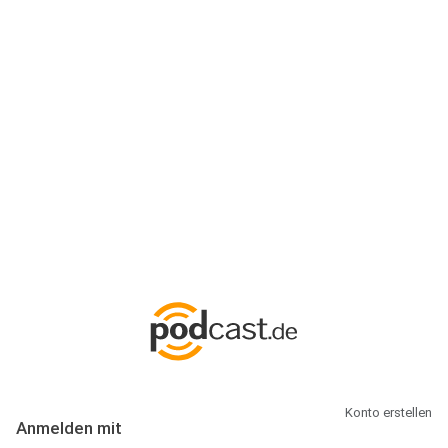
Anmeldung
Hallo Podcast-Hörer! Melde dich hier an. Dich erwarten 1 Million
abonnierbare Podcasts und alles, was Du rund um Podcasting
wissen musst.
Konto erstellen
Anmelden mit