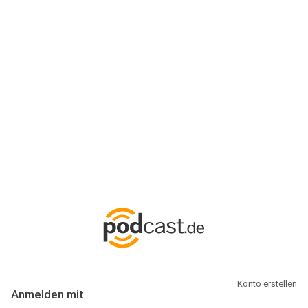
Anmeldung
Hallo Podcast-Hörer! Melde dich hier an. Dich erwarten 1 Million
abonnierbare Podcasts und alles, was Du rund um Podcasting
wissen musst.
Konto erstellen
Anmelden mit