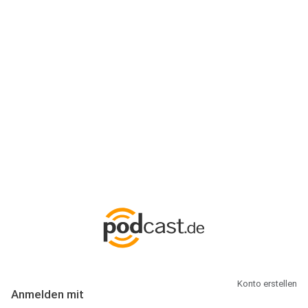
Anmeldung
Hallo Podcast-Hörer! Melde dich hier an. Dich erwarten 1 Million
abonnierbare Podcasts und alles, was Du rund um Podcasting
wissen musst.
Konto erstellen
Anmelden mit