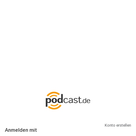
Anmeldung
Hallo Podcast-Hörer! Melde dich hier an. Dich erwarten 1 Million
abonnierbare Podcasts und alles, was Du rund um Podcasting
wissen musst.
Konto erstellen
Anmelden mit