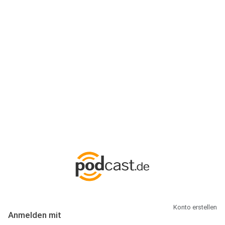
Anmeldung
Hallo Podcast-Hörer! Melde dich hier an. Dich erwarten 1 Million
abonnierbare Podcasts und alles, was Du rund um Podcasting
wissen musst.
Konto erstellen
Anmelden mit