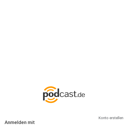
Anmeldung
Hallo Podcast-Hörer! Melde dich hier an. Dich erwarten 1 Million
abonnierbare Podcasts und alles, was Du rund um Podcasting
wissen musst.
Konto erstellen
Anmelden mit