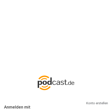
Anmeldung
Hallo Podcast-Hörer! Melde dich hier an. Dich erwarten 1 Million
abonnierbare Podcasts und alles, was Du rund um Podcasting
wissen musst.
Konto erstellen
Anmelden mit