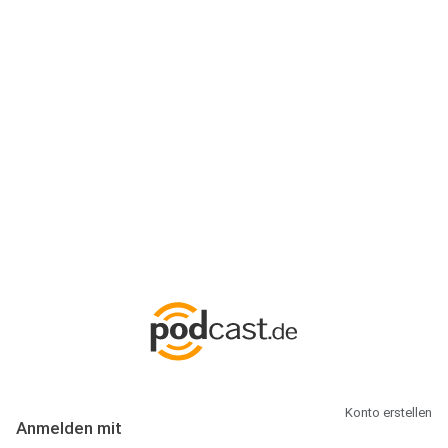
Anmeldung
Hallo Podcast-Hörer! Melde dich hier an. Dich erwarten 1 Million
abonnierbare Podcasts und alles, was Du rund um Podcasting
wissen musst.
Konto erstellen
Anmelden mit