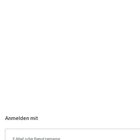
Anmeldung
Hallo Podcast-Hörer! Melde dich hier an. Dich erwarten 1 Million 
Anmelden mit