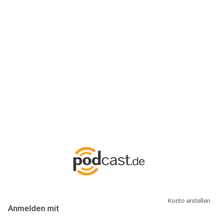
Anmeldung
Hallo Podcast-Hörer! Melde dich hier an. Dich erwarten 1 Million
abonnierbare Podcasts und alles, was Du rund um Podcasting
wissen musst.
Konto erstellen
Anmelden mit