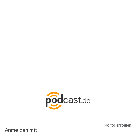
Anmeldung
Hallo Podcast-Hörer! Melde dich hier an. Dich erwarten 1 Million
abonnierbare Podcasts und alles, was Du rund um Podcasting
wissen musst.
Konto erstellen
Anmelden mit