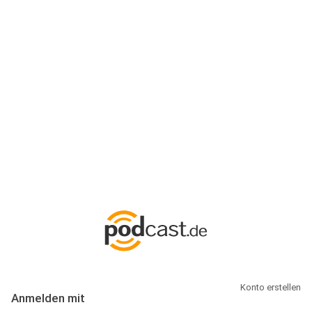
Anmeldung
Hallo Podcast-Hörer! Melde dich hier an. Dich erwarten 1 Million
abonnierbare Podcasts und alles, was Du rund um Podcasting
wissen musst.
Konto erstellen
Anmelden mit