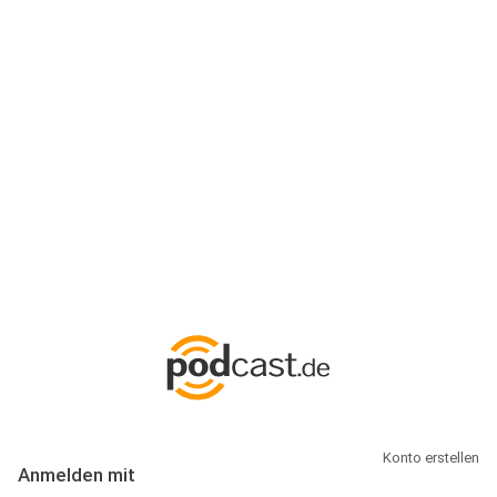
Anmeldung
Hallo Podcast-Hörer! Melde dich hier an. Dich erwarten 1 Million
abonnierbare Podcasts und alles, was Du rund um Podcasting
wissen musst.
Konto erstellen
Anmelden mit