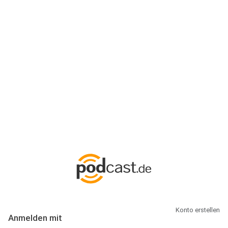
Anmeldung
Hallo Podcast-Hörer! Melde dich hier an. Dich erwarten 1 Million
abonnierbare Podcasts und alles, was Du rund um Podcasting
wissen musst.
Konto erstellen
Anmelden mit