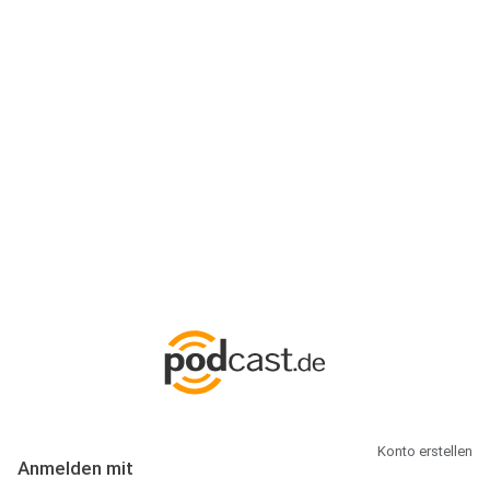
Anmeldung
Hallo Podcast-Hörer! Melde dich hier an. Dich erwarten 1 Million
abonnierbare Podcasts und alles, was Du rund um Podcasting
wissen musst.
Konto erstellen
Anmelden mit