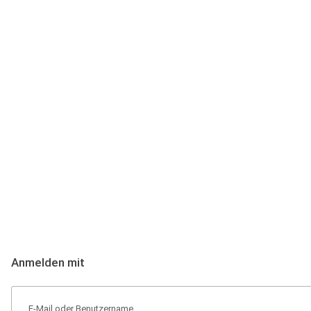
Anmeldung
Hallo Podcast-Hörer! Melde dich hier an. Dich erwarten 1 Million 
Anmelden mit