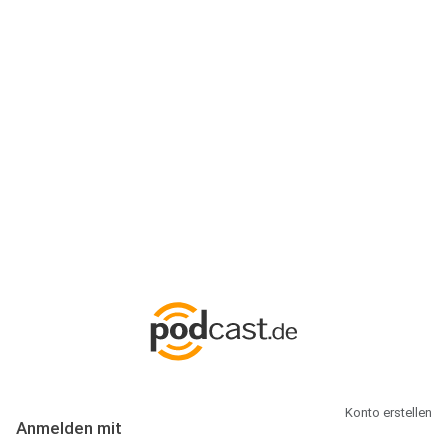
Anmeldung
Hallo Podcast-Hörer! Melde dich hier an. Dich erwarten 1 Million
abonnierbare Podcasts und alles, was Du rund um Podcasting
wissen musst.
Konto erstellen
Anmelden mit