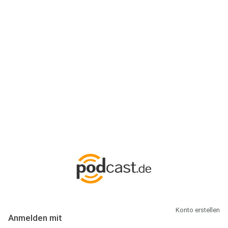
Anmeldung
Hallo Podcast-Hörer! Melde dich hier an. Dich erwarten 1 Million
abonnierbare Podcasts und alles, was Du rund um Podcasting
wissen musst.
Konto erstellen
Anmelden mit