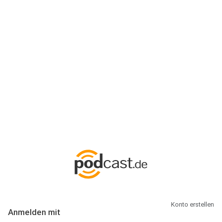
Anmeldung
Hallo Podcast-Hörer! Melde dich hier an. Dich erwarten 1 Million
abonnierbare Podcasts und alles, was Du rund um Podcasting
wissen musst.
Konto erstellen
Anmelden mit