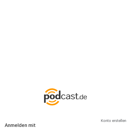
Anmeldung
Hallo Podcast-Hörer! Melde dich hier an. Dich erwarten 1 Million
abonnierbare Podcasts und alles, was Du rund um Podcasting
wissen musst.
Konto erstellen
Anmelden mit