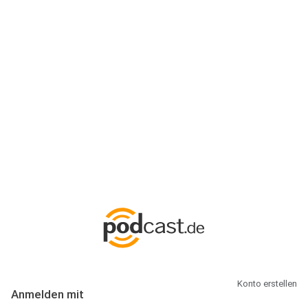
Anmeldung
Hallo Podcast-Hörer! Melde dich hier an. Dich erwarten 1 Million
abonnierbare Podcasts und alles, was Du rund um Podcasting
wissen musst.
Konto erstellen
Anmelden mit