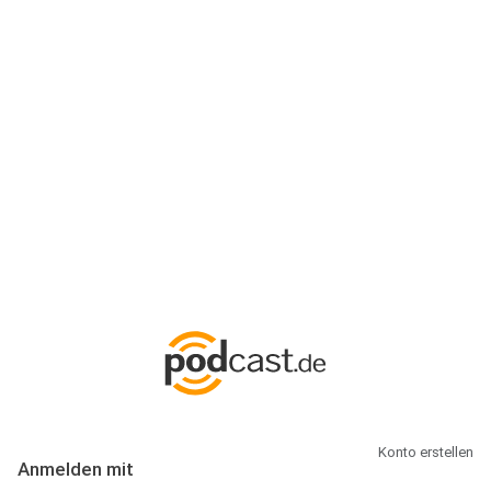
Anmeldung
Hallo Podcast-Hörer! Melde dich hier an. Dich erwarten 1 Million
abonnierbare Podcasts und alles, was Du rund um Podcasting
wissen musst.
Konto erstellen
Anmelden mit