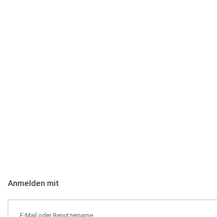
Anmeldung
Hallo Podcast-Hörer! Melde dich hier an. Dich erwarten 1 Million 
Anmelden mit