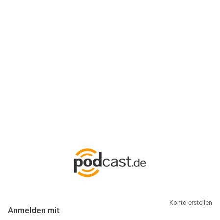
Anmeldung
Hallo Podcast-Hörer! Melde dich hier an. Dich erwarten 1 Million
abonnierbare Podcasts und alles, was Du rund um Podcasting
wissen musst.
Konto erstellen
Anmelden mit