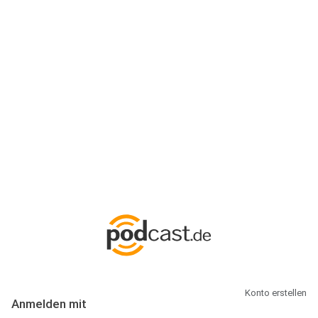
Anmeldung
Hallo Podcast-Hörer! Melde dich hier an. Dich erwarten 1 Million
abonnierbare Podcasts und alles, was Du rund um Podcasting
wissen musst.
Konto erstellen
Anmelden mit