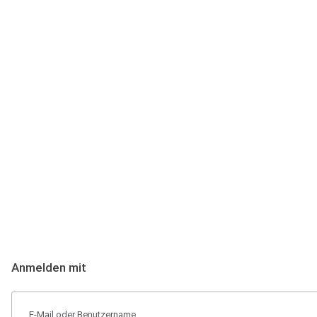
Anmeldung
Hallo Podcast-Hörer! Melde dich hier an. Dich erwarten 1 Million 
Anmelden mit