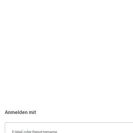
Anmeldung
Hallo Podcast-Hörer! Melde dich hier an. Dich erwarten 1 Million 
Anmelden mit