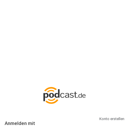
Anmeldung
Hallo Podcast-Hörer! Melde dich hier an. Dich erwarten 1 Million
abonnierbare Podcasts und alles, was Du rund um Podcasting
wissen musst.
Konto erstellen
Anmelden mit