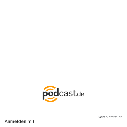
Anmeldung
Hallo Podcast-Hörer! Melde dich hier an. Dich erwarten 1 Million
abonnierbare Podcasts und alles, was Du rund um Podcasting
wissen musst.
Konto erstellen
Anmelden mit