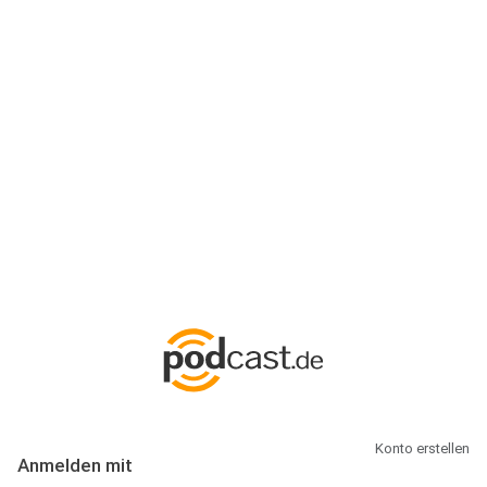
Anmeldung
Hallo Podcast-Hörer! Melde dich hier an. Dich erwarten 1 Million
abonnierbare Podcasts und alles, was Du rund um Podcasting
wissen musst.
Konto erstellen
Anmelden mit