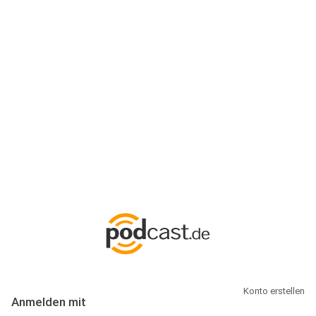
Anmeldung
Hallo Podcast-Hörer! Melde dich hier an. Dich erwarten 1 Million
abonnierbare Podcasts und alles, was Du rund um Podcasting
wissen musst.
Konto erstellen
Anmelden mit