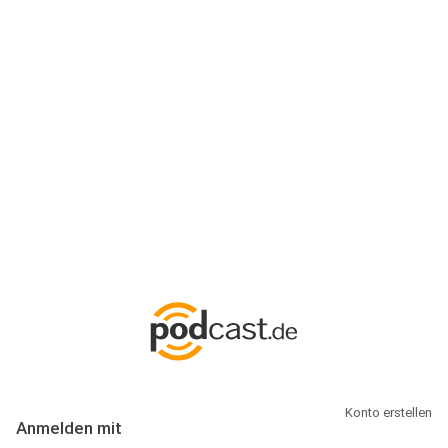
Anmeldung
Hallo Podcast-Hörer! Melde dich hier an. Dich erwarten 1 Million
abonnierbare Podcasts und alles, was Du rund um Podcasting
wissen musst.
Konto erstellen
Anmelden mit