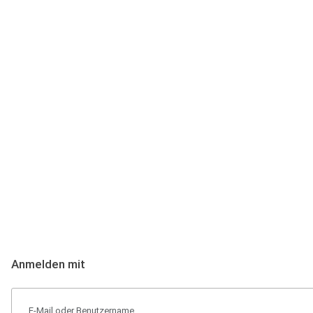
Anmeldung
Hallo Podcast-Hörer! Melde dich hier an. Dich erwarten 1 Million 
Anmelden mit