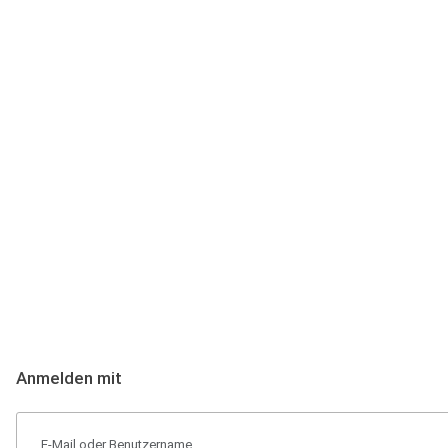
Anmeldung
Hallo Podcast-Hörer! Melde dich hier an. Dich erwarten 1 Million 
Anmelden mit