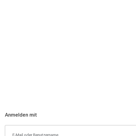
Anmeldung
Hallo Podcast-Hörer! Melde dich hier an. Dich erwarten 1 Million 
Anmelden mit