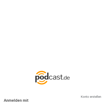
Anmeldung
Hallo Podcast-Hörer! Melde dich hier an. Dich erwarten 1 Million
abonnierbare Podcasts und alles, was Du rund um Podcasting
wissen musst.
Konto erstellen
Anmelden mit