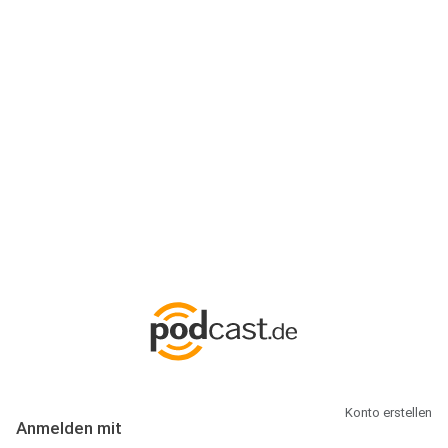
Anmeldung
Hallo Podcast-Hörer! Melde dich hier an. Dich erwarten 1 Million
abonnierbare Podcasts und alles, was Du rund um Podcasting
wissen musst.
Konto erstellen
Anmelden mit