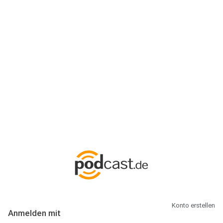
Anmeldung
Hallo Podcast-Hörer! Melde dich hier an. Dich erwarten 1 Million
abonnierbare Podcasts und alles, was Du rund um Podcasting
wissen musst.
Konto erstellen
Anmelden mit