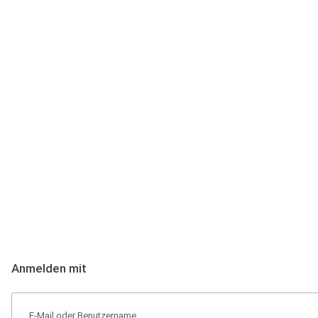
Anmeldung
Hallo Podcast-Hörer! Melde dich hier an. Dich erwarten 1 Million 
Anmelden mit