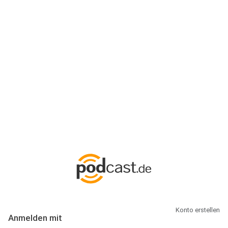
Anmeldung
Hallo Podcast-Hörer! Melde dich hier an. Dich erwarten 1 Million
abonnierbare Podcasts und alles, was Du rund um Podcasting
wissen musst.
Konto erstellen
Anmelden mit